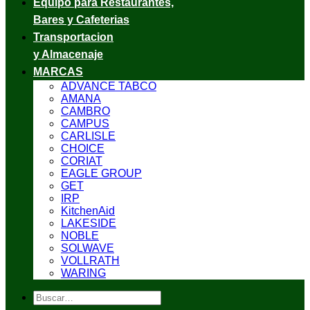
Equipo para Restaurantes,
Bares y Cafeterias
Transportacion
y Almacenaje
MARCAS
ADVANCE TABCO
AMANA
CAMBRO
CAMPUS
CARLISLE
CHOICE
CORIAT
EAGLE GROUP
GET
IRP
KitchenAid
LAKESIDE
NOBLE
SOLWAVE
VOLLRATH
WARING
Buscar
por: