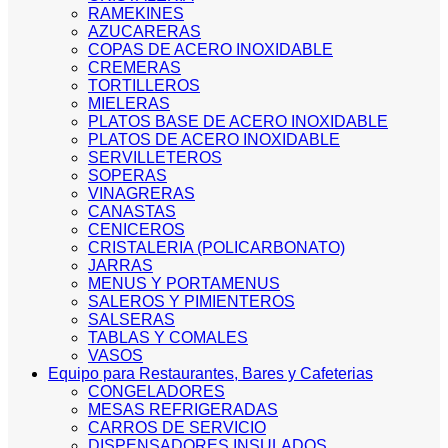
RAMEKINES
AZUCARERAS
COPAS DE ACERO INOXIDABLE
CREMERAS
TORTILLEROS
MIELERAS
PLATOS BASE DE ACERO INOXIDABLE
PLATOS DE ACERO INOXIDABLE
SERVILLETEROS
SOPERAS
VINAGRERAS
CANASTAS
CENICEROS
CRISTALERIA (POLICARBONATO)
JARRAS
MENUS Y PORTAMENUS
SALEROS Y PIMIENTEROS
SALSERAS
TABLAS Y COMALES
VASOS
Equipo para Restaurantes, Bares y Cafeterias
CONGELADORES
MESAS REFRIGERADAS
CARROS DE SERVICIO
DISPENSADORES INSULADOS