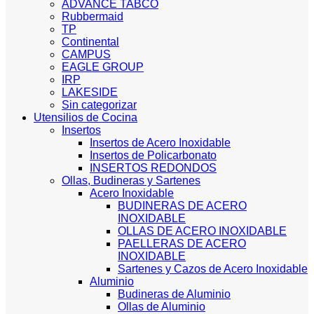
ADVANCE TABCO
Rubbermaid
TP
Continental
CAMPUS
EAGLE GROUP
IRP
LAKESIDE
Sin categorizar
Utensilios de Cocina
Insertos
Insertos de Acero Inoxidable
Insertos de Policarbonato
INSERTOS REDONDOS
Ollas, Budineras y Sartenes
Acero Inoxidable
BUDINERAS DE ACERO
INOXIDABLE
OLLAS DE ACERO INOXIDABLE
PAELLERAS DE ACERO
INOXIDABLE
Sartenes y Cazos de Acero Inoxidable
Aluminio
Budineras de Aluminio
Ollas de Aluminio