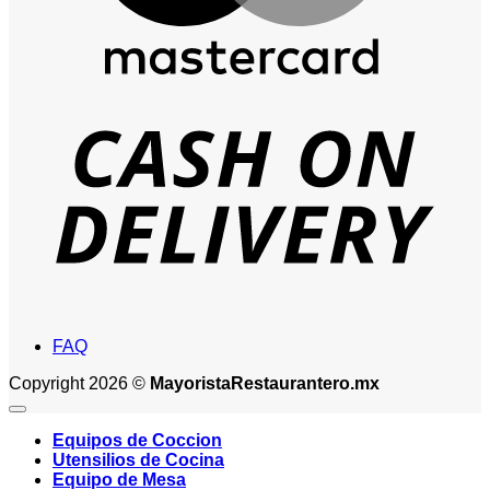
D
FAQ
Copyright 2026 ©
MayoristaRestaurantero.mx
Equipos de Coccion
Utensilios de Cocina
Equipo de Mesa