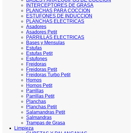
INTERCEPTORES DE GRASA
PLANCHAS PARA COCCION
ESTUFONES DE INDUCCION
PLANCHAS ELECTRICAS
Asadores
Asadores Petit
PARRILLAS ELECTRICAS
Bases y Mensulas
Estufas
Estufas Petit
Estufones
Freidoras
Freidoras Petit
Freidoras Turbo Petit
Hornos
Hornos Petit
Parrillas
Parrillas Petit
Planchas
Planchas Petit
Salamandras Petit
Salmandras
Trampas de Grasa
Limpieza