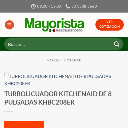
Skip
09:00 - 19:00
33 3338 3660
to
content
VER
COTIZACION
Buscar
por:
MARCAS
/
KITCHENAID
TURBOLICUADOR KITCHENAID DE 8
PULGADAS KHBC208ER