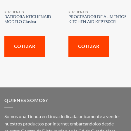
KITCHENAID
KITCHENAID
BATIDORA KITCHENAID
PROCESADOR DE ALIMENTOS
MODELO Clasica
KITCHEN AID KFP750CR
COTIZAR
COTIZAR
QUIENES SOMOS?
Somos una Tienda en Linea dedicada unicamente a vender
nuestros productos por internet embarcandolos desde
nuestro Centro de Distribucion en la Cd de Guadalajara.