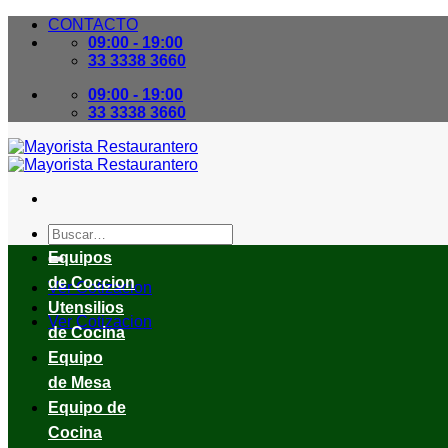
Skip
CONTACTO
to
09:00 - 19:00
content
33 3338 3660
09:00 - 19:00
33 3338 3660
Buscar
por:
Equipos
de Coccion
Ver Cotizacion
Utensilios
Ver Cotizacion
de Cocina
Equipo
de Mesa
Equipo de
Cocina