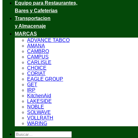
Equipo para Restaurantes,
Bares y Cafeterias
Transportacion
y Almacenaje
MARCAS
ADVANCE TABCO
AMANA
CAMBRO
CAMPUS
CARLISLE
CHOICE
CORIAT
EAGLE GROUP
GET
IRP
KitchenAid
LAKESIDE
NOBLE
SOLWAVE
VOLLRATH
WARING
Buscar