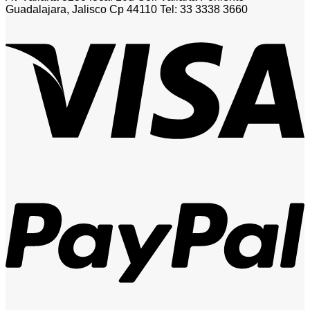
Guadalajara, Jalisco Cp 44110 Tel: 33 3338 3660
V
P