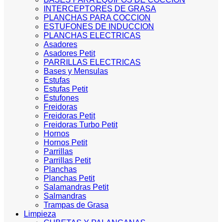
INTERCEPTORES DE GRASA
PLANCHAS PARA COCCION
ESTUFONES DE INDUCCION
PLANCHAS ELECTRICAS
Asadores
Asadores Petit
PARRILLAS ELECTRICAS
Bases y Mensulas
Estufas
Estufas Petit
Estufones
Freidoras
Freidoras Petit
Freidoras Turbo Petit
Hornos
Hornos Petit
Parrillas
Parrillas Petit
Planchas
Planchas Petit
Salamandras Petit
Salmandras
Trampas de Grasa
Limpieza