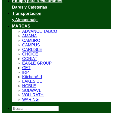
Equipo para Restaurantes,
Bares y Cafeterias
Transportacion
y Almacenaje
MARCAS
ADVANCE TABCO
AMANA
CAMBRO
CAMPUS
CARLISLE
CHOICE
CORIAT
EAGLE GROUP
GET
IRP
KitchenAid
LAKESIDE
NOBLE
SOLWAVE
VOLLRATH
WARING
Buscar
por: