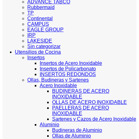
ADVANCE TABCO
Rubbermaid
TP
Continental
CAMPUS
EAGLE GROUP
IRP
LAKESIDE
Sin categorizar
Utensilios de Cocina
Insertos
Insertos de Acero Inoxidable
Insertos de Policarbonato
INSERTOS REDONDOS
Ollas, Budineras y Sartenes
Acero Inoxidable
BUDINERAS DE ACERO
INOXIDABLE
OLLAS DE ACERO INOXIDABLE
PAELLERAS DE ACERO
INOXIDABLE
Sartenes y Cazos de Acero Inoxidable
Aluminio
Budineras de Aluminio
Ollas de Aluminio