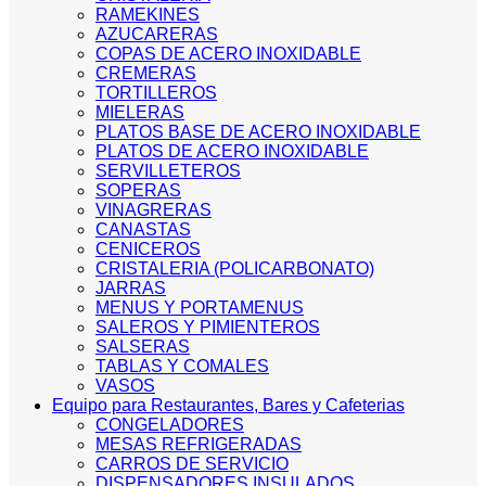
RAMEKINES
AZUCARERAS
COPAS DE ACERO INOXIDABLE
CREMERAS
TORTILLEROS
MIELERAS
PLATOS BASE DE ACERO INOXIDABLE
PLATOS DE ACERO INOXIDABLE
SERVILLETEROS
SOPERAS
VINAGRERAS
CANASTAS
CENICEROS
CRISTALERIA (POLICARBONATO)
JARRAS
MENUS Y PORTAMENUS
SALEROS Y PIMIENTEROS
SALSERAS
TABLAS Y COMALES
VASOS
Equipo para Restaurantes, Bares y Cafeterias
CONGELADORES
MESAS REFRIGERADAS
CARROS DE SERVICIO
DISPENSADORES INSULADOS