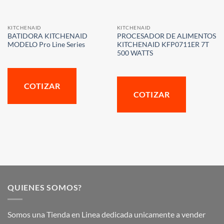
KITCHENAID
KITCHENAID
BATIDORA KITCHENAID
PROCESADOR DE ALIMENTOS
MODELO Pro Line Series
KITCHENAID KFP0711ER 7T
500 WATTS
COTIZAR
COTIZAR
QUIENES SOMOS?
Somos una Tienda en Linea dedicada unicamente a vender