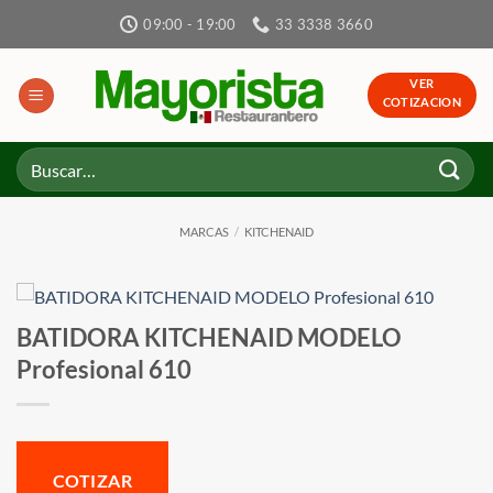
Skip
09:00 - 19:00
33 3338 3660
to
content
VER
COTIZACION
Buscar
por:
MARCAS
/
KITCHENAID
BATIDORA KITCHENAID MODELO
Profesional 610
COTIZAR