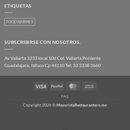
ETIQUETAS
FOODWARMER
SUBSCRIBIRSE CON NOSOTROS.
Av Vallarta 3233 local 10d Col. Vallarta Poniente
Guadalajara, Jalisco Cp 44110 Tel: 33 3338 3660
Visa
PayPal
MasterCard
Cash
On
FAQ
Delivery
Copyright 2026 ©
MayoristaRestaurantero.mx