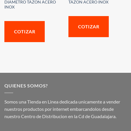
DIAMETRO TAZON ACERO
TAZON ACERO INOX
INOX
COTIZAR
COTIZAR
QUIENES SOMOS?
Somos una Tienda en Linea dedicada unicamente a vender
nuestros productos por internet embarcandolos desde
nuestro Centro de Distribucion en la Cd de Guadalajara.