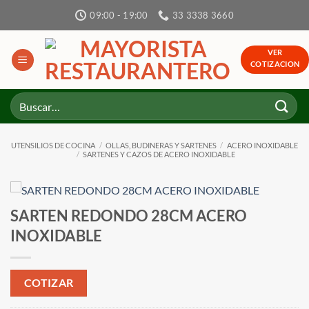
Skip
09:00 - 19:00
33 3338 3660
to
content
VER
COTIZACION
Buscar
por:
UTENSILIOS DE COCINA
/
OLLAS, BUDINERAS Y SARTENES
/
ACERO INOXIDABLE
/
SARTENES Y CAZOS DE ACERO INOXIDABLE
SARTEN REDONDO 28CM ACERO
INOXIDABLE
COTIZAR