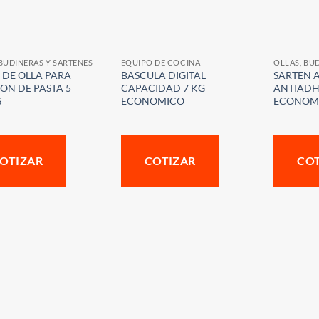
 BUDINERAS Y SARTENES
EQUIPO DE COCINA
OLLAS, BU
 DE OLLA PARA
BASCULA DIGITAL
SARTEN 
ON DE PASTA 5
CAPACIDAD 7 KG
ANTIADH
S
ECONOMICO
ECONOM
OTIZAR
COTIZAR
CO