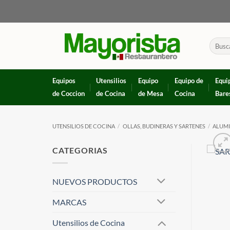
Skip
to
content
Buscar
por:
Equipos
Utensilios
Equipo
Equipo de
Equi
de Coccion
de Cocina
de Mesa
Cocina
Bare
UTENSILIOS DE COCINA
/
OLLAS, BUDINERAS Y SARTENES
/
ALUM
CATEGORIAS
NUEVOS PRODUCTOS
MARCAS
Utensilios de Cocina