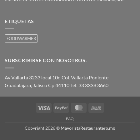
ETIQUETAS
FOODWARMER
SUBSCRIBIRSE CON NOSOTROS.
Av Vallarta 3233 local 10d Col. Vallarta Poniente
Guadalajara, Jalisco Cp 44110 Tel: 33 3338 3660
Visa
PayPal
MasterCard
Cash
On
FAQ
Delivery
Copyright 2026 ©
MayoristaRestaurantero.mx