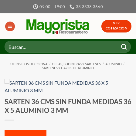
Skip
09:00 - 19:00
33 3338 3660
to
content
VER
COTIZACION
Buscar
por:
UTENSILIOS DE COCINA
/
OLLAS, BUDINERAS Y SARTENES
/
ALUMINIO
/
SARTENES Y CAZOS DE ALUMINIO
SARTEN 36 CMS SIN FUNDA MEDIDAS 36
X 5 ALUMINIO 3 MM