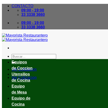
Skip
CONTACTO
to
09:00 - 19:00
content
33 3338 3660
09:00 - 19:00
33 3338 3660
Buscar
por:
Equipos
de Coccion
Ver Cotizacion
Utensilios
Ver Cotizacion
de Cocina
Equipo
de Mesa
Equipo de
Cocina