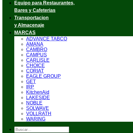
Equipo para Restaurantes,
Bares y Cafeterias
Transportacion
y Almacenaje
MARCAS
ADVANCE TABCO
AMANA
CAMBRO
CAMPUS
CARLISLE
CHOICE
CORIAT
EAGLE GROUP
GET
IRP
KitchenAid
LAKESIDE
NOBLE
SOLWAVE
VOLLRATH
WARING
Buscar