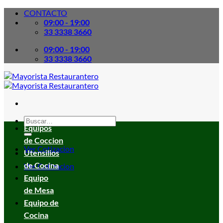
Skip
CONTACTO
to
09:00 - 19:00
content
33 3338 3660
09:00 - 19:00
33 3338 3660
Buscar
Equipos
por:
de Coccion
Ver Cotizacion
Utensilios
de Cocina
Ver Cotizacion
Equipo
de Mesa
Equipo de
Cocina