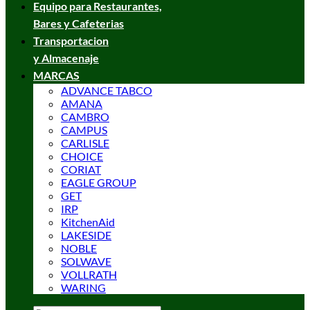
Equipo para Restaurantes,
Bares y Cafeterias
Transportacion
y Almacenaje
MARCAS
ADVANCE TABCO
AMANA
CAMBRO
CAMPUS
CARLISLE
CHOICE
CORIAT
EAGLE GROUP
GET
IRP
KitchenAid
LAKESIDE
NOBLE
SOLWAVE
VOLLRATH
WARING