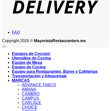
FAQ
Copyright 2026 ©
MayoristaRestaurantero.mx
Equipos de Coccion
Utensilios de Cocina
Equipo de Mesa
Equipo de Cocina
Equipo para Restaurantes, Bares y Cafeterias
Transportacion y Almacenaje
MARCAS
ADVANCE TABCO
AMANA
CAMBRO
CAMPUS
CARLISLE
CHOICE