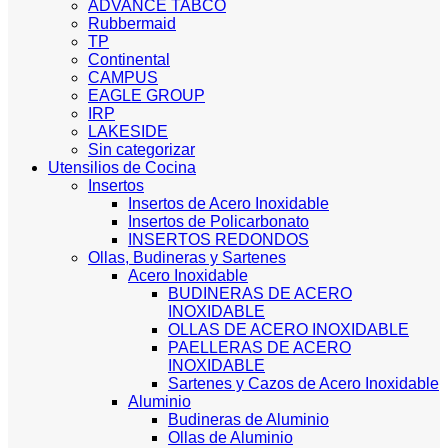
ADVANCE TABCO
Rubbermaid
TP
Continental
CAMPUS
EAGLE GROUP
IRP
LAKESIDE
Sin categorizar
Utensilios de Cocina
Insertos
Insertos de Acero Inoxidable
Insertos de Policarbonato
INSERTOS REDONDOS
Ollas, Budineras y Sartenes
Acero Inoxidable
BUDINERAS DE ACERO
INOXIDABLE
OLLAS DE ACERO INOXIDABLE
PAELLERAS DE ACERO
INOXIDABLE
Sartenes y Cazos de Acero Inoxidable
Aluminio
Budineras de Aluminio
Ollas de Aluminio