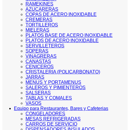
RAMEKINES
AZUCARERAS
COPAS DE ACERO INOXIDABLE
CREMERAS
TORTILLEROS
MIELERAS
PLATOS BASE DE ACERO INOXIDABLE
PLATOS DE ACERO INOXIDABLE
SERVILLETEROS
SOPERAS
VINAGRERAS
CANASTAS
CENICEROS
CRISTALERIA (POLICARBONATO)
JARRAS
MENUS Y PORTAMENUS
SALEROS Y PIMIENTEROS
SALSERAS
TABLAS Y COMALES
VASOS
Equipo para Restaurantes, Bares y Cafeterias
CONGELADORES
MESAS REFRIGERADAS
CARROS DE SERVICIO
DISPENSADORES INSULADOS