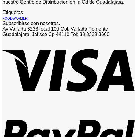
nuestro Centro de Distribucion en la Cd de Guadalajara.
Etiquetas
FOODWARMER
Subscribirse con nosotros.
Av Vallarta 3233 local 10d Col. Vallarta Poniente
Guadalajara, Jalisco Cp 44110 Tel: 33 3338 3660
V
P