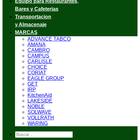
Equipo para Restaurantes,
Bares y Cafeterias
Transportacion
y Almacenaje
MARCAS
ADVANCE TABCO
AMANA
CAMBRO
CAMPUS
CARLISLE
CHOICE
CORIAT
EAGLE GROUP
GET
IRP
KitchenAid
LAKESIDE
NOBLE
SOLWAVE
VOLLRATH
WARING
Buscar
por: