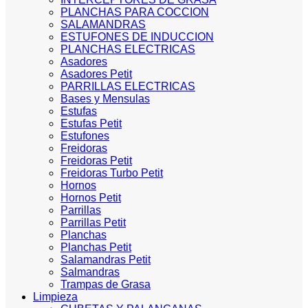
PLANCHAS PARA COCCION
SALAMANDRAS
ESTUFONES DE INDUCCION
PLANCHAS ELECTRICAS
Asadores
Asadores Petit
PARRILLAS ELECTRICAS
Bases y Mensulas
Estufas
Estufas Petit
Estufones
Freidoras
Freidoras Petit
Freidoras Turbo Petit
Hornos
Hornos Petit
Parrillas
Parrillas Petit
Planchas
Planchas Petit
Salamandras Petit
Salmandras
Trampas de Grasa
Limpieza