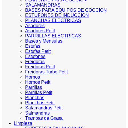
SALAMANDRAS
BASES PARA EQUIPOS DE COCCION
ESTUFONES DE INDUCCION
PLANCHAS ELECTRICAS
Asadores
Asadores Petit
PARRILLAS ELECTRICAS
Bases y Mensulas
Estufas
Estufas Petit
Estufones
Freidoras
Freidoras Petit
Freidoras Turbo Petit
Hornos
Hornos Petit
Parrillas
Parrillas Petit
Planchas
Planchas Petit
Salamandras Petit
Salmandras
Trampas de Grasa
Limpieza