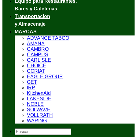
Equipo para Restaurantes,
Bares y Cafeterias
Transportacion
y Almacenaje
MARCAS
ADVANCE TABCO
AMANA
CAMBRO
CAMPUS
CARLISLE
CHOICE
CORIAT
EAGLE GROUP
GET
IRP
KitchenAid
LAKESIDE
NOBLE
SOLWAVE
VOLLRATH
WARING
Buscar
por: