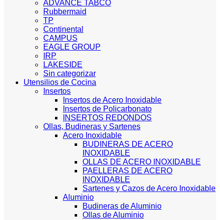
ADVANCE TABCO
Rubbermaid
TP
Continental
CAMPUS
EAGLE GROUP
IRP
LAKESIDE
Sin categorizar
Utensilios de Cocina
Insertos
Insertos de Acero Inoxidable
Insertos de Policarbonato
INSERTOS REDONDOS
Ollas, Budineras y Sartenes
Acero Inoxidable
BUDINERAS DE ACERO
INOXIDABLE
OLLAS DE ACERO INOXIDABLE
PAELLERAS DE ACERO
INOXIDABLE
Sartenes y Cazos de Acero Inoxidable
Aluminio
Budineras de Aluminio
Ollas de Aluminio