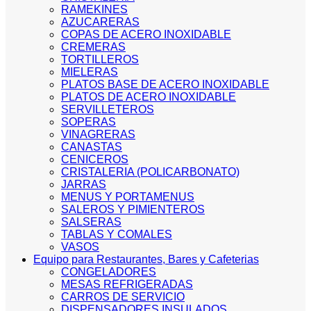
RAMEKINES
AZUCARERAS
COPAS DE ACERO INOXIDABLE
CREMERAS
TORTILLEROS
MIELERAS
PLATOS BASE DE ACERO INOXIDABLE
PLATOS DE ACERO INOXIDABLE
SERVILLETEROS
SOPERAS
VINAGRERAS
CANASTAS
CENICEROS
CRISTALERIA (POLICARBONATO)
JARRAS
MENUS Y PORTAMENUS
SALEROS Y PIMIENTEROS
SALSERAS
TABLAS Y COMALES
VASOS
Equipo para Restaurantes, Bares y Cafeterias
CONGELADORES
MESAS REFRIGERADAS
CARROS DE SERVICIO
DISPENSADORES INSULADOS