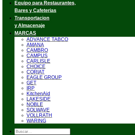
Equipo para Restaurantes,
Bares y Cafeterias
Transportacion
y Almacenaje
MARCAS
ADVANCE TABCO
AMANA
CAMBRO
CAMPUS
CARLISLE
CHOICE
CORIAT
EAGLE GROUP
GET
IRP
KitchenAid
LAKESIDE
NOBLE
SOLWAVE
VOLLRATH
WARING
Buscar