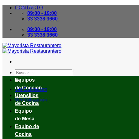
Skip
CONTACTO
to
09:00 - 19:00
content
33 3338 3660
09:00 - 19:00
33 3338 3660
Buscar
por:
Equipos
de Coccion
Ver Cotizacion
Utensilios
Ver Cotizacion
de Cocina
Equipo
de Mesa
Equipo de
Cocina