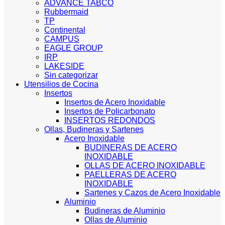
ADVANCE TABCO
Rubbermaid
TP
Continental
CAMPUS
EAGLE GROUP
IRP
LAKESIDE
Sin categorizar
Utensilios de Cocina
Insertos
Insertos de Acero Inoxidable
Insertos de Policarbonato
INSERTOS REDONDOS
Ollas, Budineras y Sartenes
Acero Inoxidable
BUDINERAS DE ACERO
INOXIDABLE
OLLAS DE ACERO INOXIDABLE
PAELLERAS DE ACERO
INOXIDABLE
Sartenes y Cazos de Acero Inoxidable
Aluminio
Budineras de Aluminio
Ollas de Aluminio