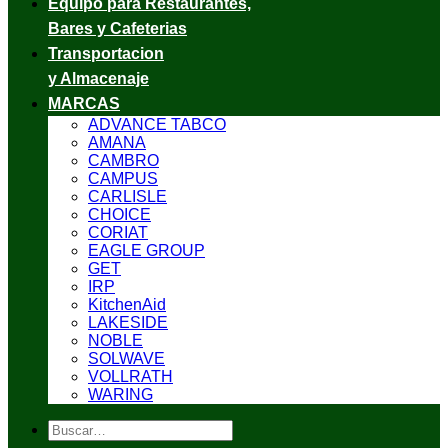
Equipo para Restaurantes,
Bares y Cafeterias
Transportacion
y Almacenaje
MARCAS
ADVANCE TABCO
AMANA
CAMBRO
CAMPUS
CARLISLE
CHOICE
CORIAT
EAGLE GROUP
GET
IRP
KitchenAid
LAKESIDE
NOBLE
SOLWAVE
VOLLRATH
WARING
Buscar
por: