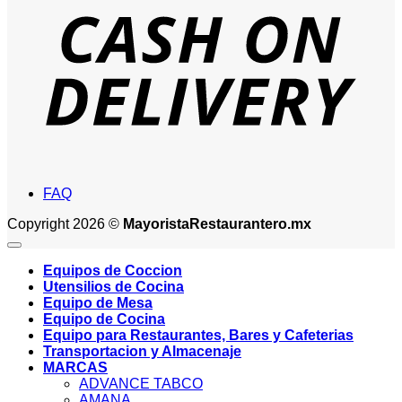
D
FAQ
Copyright 2026 ©
MayoristaRestaurantero.mx
Equipos de Coccion
Utensilios de Cocina
Equipo de Mesa
Equipo de Cocina
Equipo para Restaurantes, Bares y Cafeterias
Transportacion y Almacenaje
MARCAS
ADVANCE TABCO
AMANA