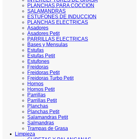
PLANCHAS PARA COCCION
SALAMANDRAS
ESTUFONES DE INDUCCION
PLANCHAS ELECTRICAS
Asadores
Asadores Petit
PARRILLAS ELECTRICAS
Bases y Mensulas
Estufas
Estufas Petit
Estufones
Freidoras
Freidoras Petit
Freidoras Turbo Petit
Hornos
Hornos Petit
Parrillas
Parrillas Petit
Planchas
Planchas Petit
Salamandras Petit
Salmandras
Trampas de Grasa
Limpieza