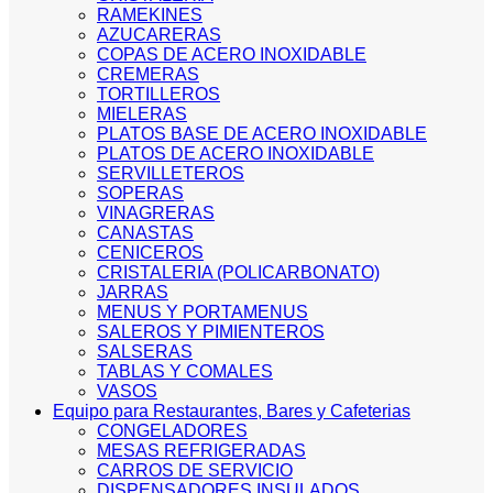
RAMEKINES
AZUCARERAS
COPAS DE ACERO INOXIDABLE
CREMERAS
TORTILLEROS
MIELERAS
PLATOS BASE DE ACERO INOXIDABLE
PLATOS DE ACERO INOXIDABLE
SERVILLETEROS
SOPERAS
VINAGRERAS
CANASTAS
CENICEROS
CRISTALERIA (POLICARBONATO)
JARRAS
MENUS Y PORTAMENUS
SALEROS Y PIMIENTEROS
SALSERAS
TABLAS Y COMALES
VASOS
Equipo para Restaurantes, Bares y Cafeterias
CONGELADORES
MESAS REFRIGERADAS
CARROS DE SERVICIO
DISPENSADORES INSULADOS