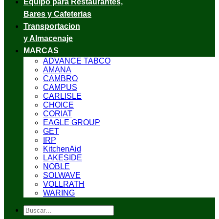
Equipo para Restaurantes,
Bares y Cafeterias
Transportacion
y Almacenaje
MARCAS
ADVANCE TABCO
AMANA
CAMBRO
CAMPUS
CARLISLE
CHOICE
CORIAT
EAGLE GROUP
GET
IRP
KitchenAid
LAKESIDE
NOBLE
SOLWAVE
VOLLRATH
WARING
Buscar
por: