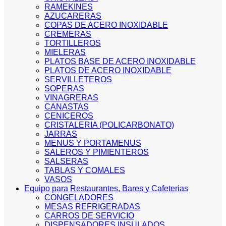
RAMEKINES
AZUCARERAS
COPAS DE ACERO INOXIDABLE
CREMERAS
TORTILLEROS
MIELERAS
PLATOS BASE DE ACERO INOXIDABLE
PLATOS DE ACERO INOXIDABLE
SERVILLETEROS
SOPERAS
VINAGRERAS
CANASTAS
CENICEROS
CRISTALERIA (POLICARBONATO)
JARRAS
MENUS Y PORTAMENUS
SALEROS Y PIMIENTEROS
SALSERAS
TABLAS Y COMALES
VASOS
Equipo para Restaurantes, Bares y Cafeterias
CONGELADORES
MESAS REFRIGERADAS
CARROS DE SERVICIO
DISPENSADORES INSULADOS