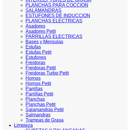
PLANCHAS PARA COCCION
SALAMANDRAS
ESTUFONES DE INDUCCION
PLANCHAS ELECTRICAS
Asadores
Asadores Petit
PARRILLAS ELECTRICAS
Bases y Mensulas
Estufas
Estufas Petit
Estufones
Freidoras
Freidoras Petit
Freidoras Turbo Petit
Hornos
Hornos Petit
Parrillas
Parrillas Petit
Planchas
Planchas Petit
Salamandras Petit
Salmandras
Trampas de Grasa
Limpieza