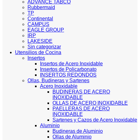
ADVANCE TABCO
Rubbermaid
TP
Continental
CAMPUS
EAGLE GROUP
IRP
LAKESIDE
Sin categorizar
Utensilios de Cocina
Insertos
Insertos de Acero Inoxidable
Insertos de Policarbonato
INSERTOS REDONDOS
Ollas, Budineras y Sartenes
Acero Inoxidable
BUDINERAS DE ACERO
INOXIDABLE
OLLAS DE ACERO INOXIDABLE
PAELLERAS DE ACERO
INOXIDABLE
Sartenes y Cazos de Acero Inoxidable
Aluminio
Budineras de Aluminio
Ollas de Aluminio