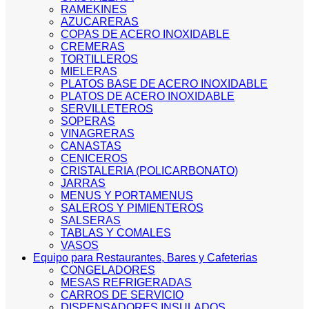
RAMEKINES
AZUCARERAS
COPAS DE ACERO INOXIDABLE
CREMERAS
TORTILLEROS
MIELERAS
PLATOS BASE DE ACERO INOXIDABLE
PLATOS DE ACERO INOXIDABLE
SERVILLETEROS
SOPERAS
VINAGRERAS
CANASTAS
CENICEROS
CRISTALERIA (POLICARBONATO)
JARRAS
MENUS Y PORTAMENUS
SALEROS Y PIMIENTEROS
SALSERAS
TABLAS Y COMALES
VASOS
Equipo para Restaurantes, Bares y Cafeterias
CONGELADORES
MESAS REFRIGERADAS
CARROS DE SERVICIO
DISPENSADORES INSULADOS