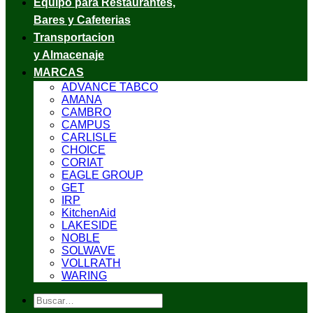
Equipo para Restaurantes,
Bares y Cafeterias
Transportacion
y Almacenaje
MARCAS
ADVANCE TABCO
AMANA
CAMBRO
CAMPUS
CARLISLE
CHOICE
CORIAT
EAGLE GROUP
GET
IRP
KitchenAid
LAKESIDE
NOBLE
SOLWAVE
VOLLRATH
WARING
Buscar
por: