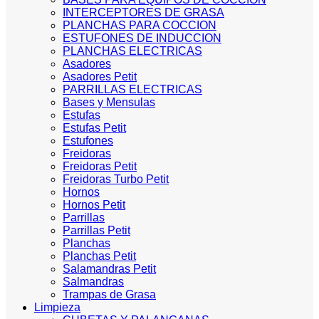
INTERCEPTORES DE GRASA
PLANCHAS PARA COCCION
ESTUFONES DE INDUCCION
PLANCHAS ELECTRICAS
Asadores
Asadores Petit
PARRILLAS ELECTRICAS
Bases y Mensulas
Estufas
Estufas Petit
Estufones
Freidoras
Freidoras Petit
Freidoras Turbo Petit
Hornos
Hornos Petit
Parrillas
Parrillas Petit
Planchas
Planchas Petit
Salamandras Petit
Salmandras
Trampas de Grasa
Limpieza