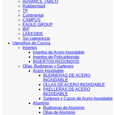
ADVANCE TABCO
Rubbermaid
TP
Continental
CAMPUS
EAGLE GROUP
IRP
LAKESIDE
Sin categorizar
Utensilios de Cocina
Insertos
Insertos de Acero Inoxidable
Insertos de Policarbonato
INSERTOS REDONDOS
Ollas, Budineras y Sartenes
Acero Inoxidable
BUDINERAS DE ACERO
INOXIDABLE
OLLAS DE ACERO INOXIDABLE
PAELLERAS DE ACERO
INOXIDABLE
Sartenes y Cazos de Acero Inoxidable
Aluminio
Budineras de Aluminio
Ollas de Aluminio