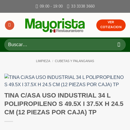
Skip
09:00 - 19:00
33 3338 3660
to
content
VER
COTIZACION
Buscar
por:
LIMPIEZA
/
CUBETAS Y PALANGANAS
TINA C/ASA USO INDUSTRIAL 34 L
POLIPROPILENO S 49.5X I 37.5X H 24.5
CM (12 PIEZAS POR CAJA) TP