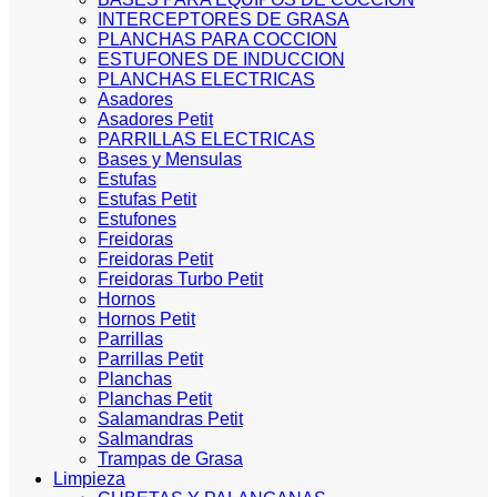
INTERCEPTORES DE GRASA
PLANCHAS PARA COCCION
ESTUFONES DE INDUCCION
PLANCHAS ELECTRICAS
Asadores
Asadores Petit
PARRILLAS ELECTRICAS
Bases y Mensulas
Estufas
Estufas Petit
Estufones
Freidoras
Freidoras Petit
Freidoras Turbo Petit
Hornos
Hornos Petit
Parrillas
Parrillas Petit
Planchas
Planchas Petit
Salamandras Petit
Salmandras
Trampas de Grasa
Limpieza