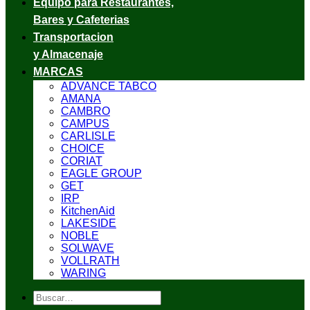
Equipo para Restaurantes,
Bares y Cafeterias
Transportacion
y Almacenaje
MARCAS
ADVANCE TABCO
AMANA
CAMBRO
CAMPUS
CARLISLE
CHOICE
CORIAT
EAGLE GROUP
GET
IRP
KitchenAid
LAKESIDE
NOBLE
SOLWAVE
VOLLRATH
WARING
Buscar
por: