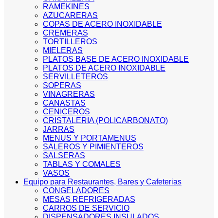
RAMEKINES
AZUCARERAS
COPAS DE ACERO INOXIDABLE
CREMERAS
TORTILLEROS
MIELERAS
PLATOS BASE DE ACERO INOXIDABLE
PLATOS DE ACERO INOXIDABLE
SERVILLETEROS
SOPERAS
VINAGRERAS
CANASTAS
CENICEROS
CRISTALERIA (POLICARBONATO)
JARRAS
MENUS Y PORTAMENUS
SALEROS Y PIMIENTEROS
SALSERAS
TABLAS Y COMALES
VASOS
Equipo para Restaurantes, Bares y Cafeterias
CONGELADORES
MESAS REFRIGERADAS
CARROS DE SERVICIO
DISPENSADORES INSULADOS