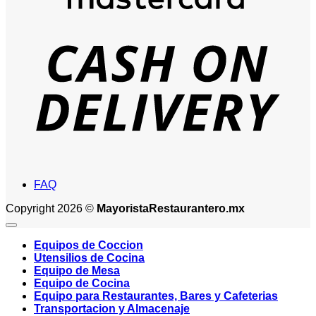
D
FAQ
Copyright 2026 ©
MayoristaRestaurantero.mx
Equipos de Coccion
Utensilios de Cocina
Equipo de Mesa
Equipo de Cocina
Equipo para Restaurantes, Bares y Cafeterias
Transportacion y Almacenaje