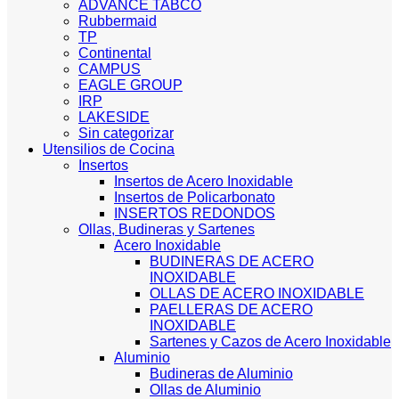
ADVANCE TABCO
Rubbermaid
TP
Continental
CAMPUS
EAGLE GROUP
IRP
LAKESIDE
Sin categorizar
Utensilios de Cocina
Insertos
Insertos de Acero Inoxidable
Insertos de Policarbonato
INSERTOS REDONDOS
Ollas, Budineras y Sartenes
Acero Inoxidable
BUDINERAS DE ACERO
INOXIDABLE
OLLAS DE ACERO INOXIDABLE
PAELLERAS DE ACERO
INOXIDABLE
Sartenes y Cazos de Acero Inoxidable
Aluminio
Budineras de Aluminio
Ollas de Aluminio