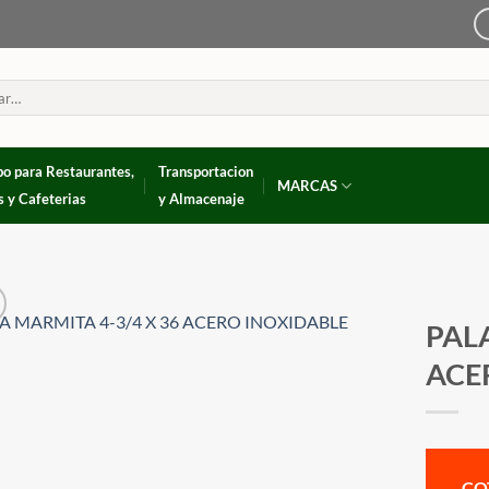
po para Restaurantes,
Transportacion
MARCAS
s y Cafeterias
y Almacenaje
PALA
ACE
CO