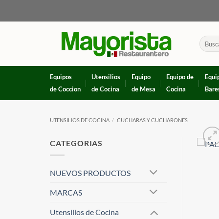
Skip
to
content
Buscar
por:
Equipos
Utensilios
Equipo
Equipo de
Equi
de Coccion
de Cocina
de Mesa
Cocina
Bare
UTENSILIOS DE COCINA
/
CUCHARAS Y CUCHARONES
CATEGORIAS
NUEVOS PRODUCTOS
MARCAS
Utensilios de Cocina