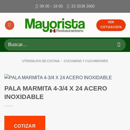
Skip
09:00 - 19:00
33 3338 3660
to
content
VER
COTIZACION
Buscar
por:
UTENSILIOS DE COCINA
/
CUCHARAS Y CUCHARONES
PALA MARMITA 4-3/4 X 24 ACERO
INOXIDABLE
COTIZAR