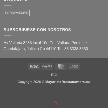
FOODWARMER
SUBSCRIBIRSE CON NOSOTROS.
Av Vallarta 3233 local 10d Col. Vallarta Poniente
Guadalajara, Jalisco Cp 44110 Tel: 33 3338 3660
Visa
PayPal
MasterCard
Cash
On
FAQ
Delivery
Copyright 2026 ©
MayoristaRestaurantero.mx