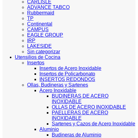
CARLISLE
ADVANCE TABCO
Rubbermaid
TP
Continental
CAMPUS
EAGLE GROUP
IRP
LAKESIDE
Sin categorizar
Utensilios de Cocina
Insertos
Insertos de Acero Inoxidable
Insertos de Policarbonato
INSERTOS REDONDOS
Ollas, Budineras y Sartenes
Acero Inoxidable
BUDINERAS DE ACERO
INOXIDABLE
OLLAS DE ACERO INOXIDABLE
PAELLERAS DE ACERO
INOXIDABLE
Sartenes y Cazos de Acero Inoxidable
Aluminio
Budineras de Aluminio