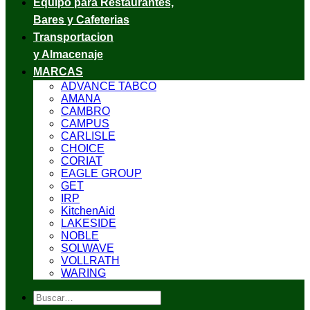
Equipo para Restaurantes,
Bares y Cafeterias
Transportacion
y Almacenaje
MARCAS
ADVANCE TABCO
AMANA
CAMBRO
CAMPUS
CARLISLE
CHOICE
CORIAT
EAGLE GROUP
GET
IRP
KitchenAid
LAKESIDE
NOBLE
SOLWAVE
VOLLRATH
WARING
Buscar
por: