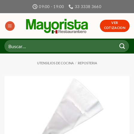
Skip
09:00 - 19:00
33 3338 3660
to
content
VER
COTIZACION
Buscar
por:
UTENSILIOS DE COCINA
/
REPOSTERIA