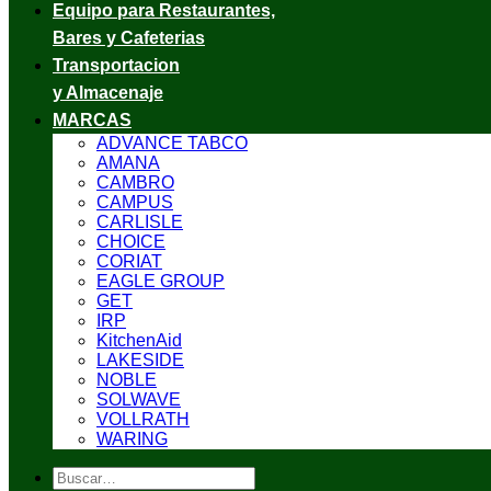
Equipo para Restaurantes,
Bares y Cafeterias
Transportacion
y Almacenaje
MARCAS
ADVANCE TABCO
AMANA
CAMBRO
CAMPUS
CARLISLE
CHOICE
CORIAT
EAGLE GROUP
GET
IRP
KitchenAid
LAKESIDE
NOBLE
SOLWAVE
VOLLRATH
WARING
Buscar