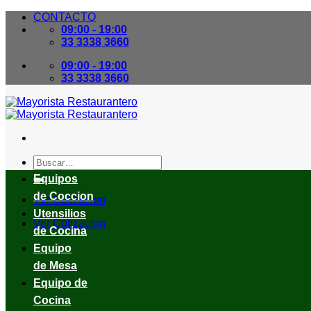
Skip
CONTACTO
to
09:00 - 19:00
content
33 3338 3660
09:00 - 19:00
33 3338 3660
Buscar
por:
Equipos
de Coccion
Ver Cotizacion
Utensilios
Ver Cotizacion
de Cocina
Equipo
de Mesa
Equipo de
Cocina