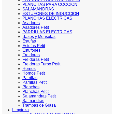
PLANCHAS PARA COCCION
SALAMANDRAS
ESTUFONES DE INDUCCION
PLANCHAS ELECTRICAS
Asadores
Asadores Petit
PARRILLAS ELECTRICAS
Bases y Mensulas
Estufas
Estufas Petit
Estufones
Freidoras
Freidoras Petit
Freidoras Turbo Petit
Hornos
Hornos Petit
Parrillas
Parrillas Petit
Planchas
Planchas Petit
Salamandras Petit
Salmandras
Trampas de Grasa
Limpieza