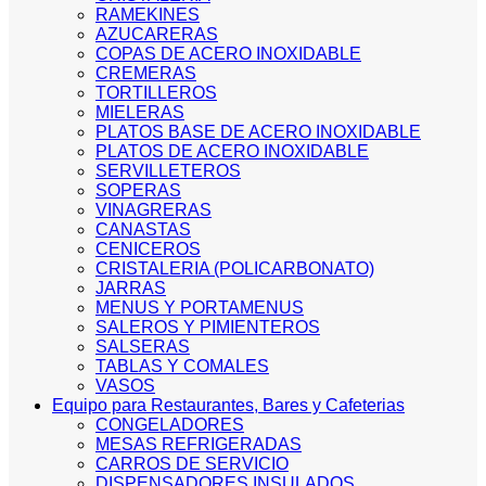
RAMEKINES
AZUCARERAS
COPAS DE ACERO INOXIDABLE
CREMERAS
TORTILLEROS
MIELERAS
PLATOS BASE DE ACERO INOXIDABLE
PLATOS DE ACERO INOXIDABLE
SERVILLETEROS
SOPERAS
VINAGRERAS
CANASTAS
CENICEROS
CRISTALERIA (POLICARBONATO)
JARRAS
MENUS Y PORTAMENUS
SALEROS Y PIMIENTEROS
SALSERAS
TABLAS Y COMALES
VASOS
Equipo para Restaurantes, Bares y Cafeterias
CONGELADORES
MESAS REFRIGERADAS
CARROS DE SERVICIO
DISPENSADORES INSULADOS