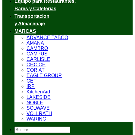
Equipo para Restaurantes,
Bares y Cafeterias
Transportacion
y Almacenaje
MARCAS
ADVANCE TABCO
AMANA
CAMBRO
CAMPUS
CARLISLE
CHOICE
CORIAT
EAGLE GROUP
GET
IRP
KitchenAid
LAKESIDE
NOBLE
SOLWAVE
VOLLRATH
WARING
Buscar
por: