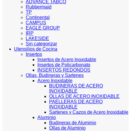
ADVANCE TABCO
Rubbermaid
TP
Continental
CAMPUS
EAGLE GROUP
IRP
LAKESIDE
Sin categorizar
Utensilios de Cocina
Insertos
Insertos de Acero Inoxidable
Insertos de Policarbonato
INSERTOS REDONDOS
Ollas, Budineras y Sartenes
Acero Inoxidable
BUDINERAS DE ACERO
INOXIDABLE
OLLAS DE ACERO INOXIDABLE
PAELLERAS DE ACERO
INOXIDABLE
Sartenes y Cazos de Acero Inoxidable
Aluminio
Budineras de Aluminio
Ollas de Aluminio