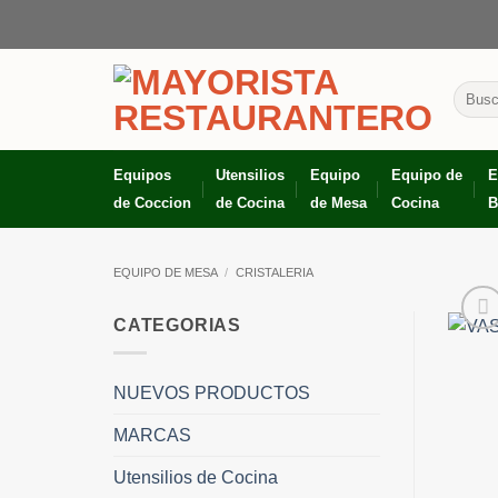
Skip
to
content
Busca
por:
Equipos
Utensilios
Equipo
Equipo de
E
de Coccion
de Cocina
de Mesa
Cocina
B
EQUIPO DE MESA
/
CRISTALERIA
CATEGORIAS
NUEVOS PRODUCTOS
MARCAS
Utensilios de Cocina