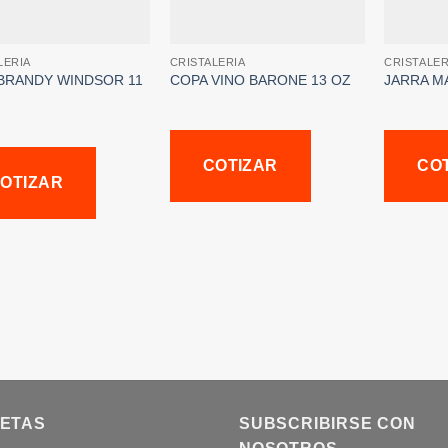
LERIA
CRISTALERIA
CRISTALER
BRANDY WINDSOR 11
COPA VINO BARONE 13 OZ
JARRA M
COTIZAR
CO
OTIZAR
UETAS
SUBSCRIBIRSE CON