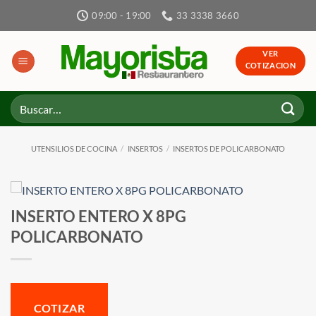
Skip
09:00 - 19:00
33 3338 3660
to
content
VER
COTIZACION
Buscar
por:
UTENSILIOS DE COCINA
/
INSERTOS
/
INSERTOS DE POLICARBONATO
INSERTO ENTERO X 8PG
POLICARBONATO
COTIZAR