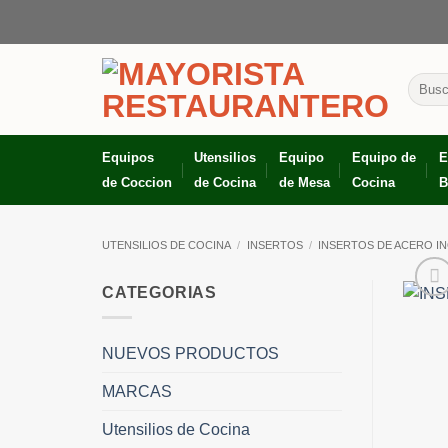
Skip
to
content
Busca
por:
Equipos
Utensilios
Equipo
Equipo de
E
de Coccion
de Cocina
de Mesa
Cocina
B
UTENSILIOS DE COCINA
/
INSERTOS
/
INSERTOS DE ACERO I
CATEGORIAS
NUEVOS PRODUCTOS
MARCAS
Utensilios de Cocina