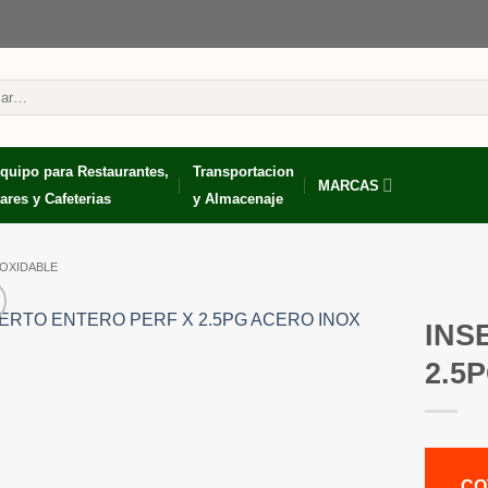
r
quipo para Restaurantes,
Transportacion
MARCAS
ares y Cafeterias
y Almacenaje
NOXIDABLE
INS
2.5
CO