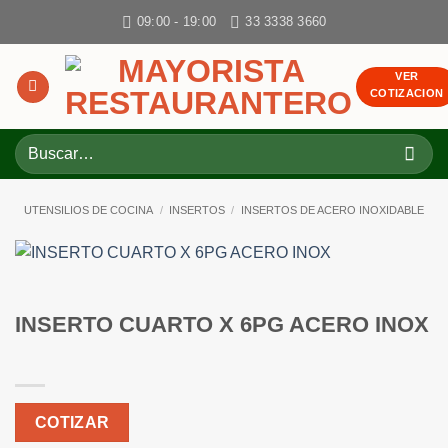
Skip
09:00 - 19:00
33 3338 3660
to
content
VER
COTIZACION
Buscar
por:
UTENSILIOS DE COCINA
/
INSERTOS
/
INSERTOS DE ACERO INOXIDABLE
INSERTO CUARTO X 6PG ACERO INOX
COTIZAR