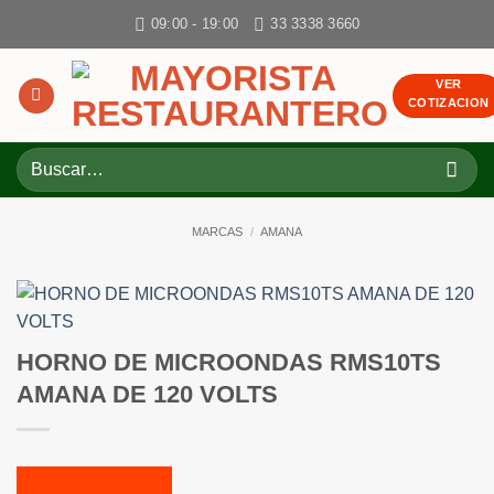
Skip
09:00 - 19:00
33 3338 3660
to
content
VER
COTIZACION
Buscar
por:
MARCAS
/
AMANA
HORNO DE MICROONDAS RMS10TS
AMANA DE 120 VOLTS