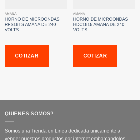
AMANA
AMANA
HORNO DE MICROONDAS
HORNO DE MICROONDAS
RFS18TS AMANA DE 240
HDC1815 AMANA DE 240
VOLTS
VOLTS
COTIZAR
COTIZAR
QUIENES SOMOS?
Somos una Tienda en Linea dedicada unicamente a
vender nuestros productos por internet embarcandolos