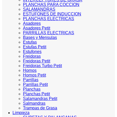
PLANCHAS PARA COCCION
SALAMANDRAS
ESTUFONES DE INDUCCION
PLANCHAS ELECTRICAS
Asadores
Asadores Petit
PARRILLAS ELECTRICAS
Bases y Mensulas
Estufas
Estufas Petit
Estufones
Freidoras
Freidoras Petit
Freidoras Turbo Petit
Hornos
Hornos Petit
Parrillas
Parrillas Petit
Planchas
Planchas Petit
Salamandras Petit
Salmandras
Trampas de Grasa
Limpieza