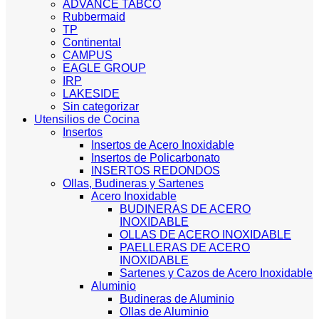
ADVANCE TABCO
Rubbermaid
TP
Continental
CAMPUS
EAGLE GROUP
IRP
LAKESIDE
Sin categorizar
Utensilios de Cocina
Insertos
Insertos de Acero Inoxidable
Insertos de Policarbonato
INSERTOS REDONDOS
Ollas, Budineras y Sartenes
Acero Inoxidable
BUDINERAS DE ACERO
INOXIDABLE
OLLAS DE ACERO INOXIDABLE
PAELLERAS DE ACERO
INOXIDABLE
Sartenes y Cazos de Acero Inoxidable
Aluminio
Budineras de Aluminio
Ollas de Aluminio