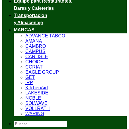
Equipo para Restaurantes,
Bares y Cafeterias
Transportacion
y Almacenaje
MARCAS
ADVANCE TABCO
AMANA
CAMBRO
CAMPUS
CARLISLE
CHOICE
CORIAT
EAGLE GROUP
GET
IRP
KitchenAid
LAKESIDE
NOBLE
SOLWAVE
VOLLRATH
WARING
Buscar
por: