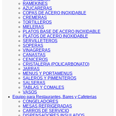
RAMEKINES
AZUCARERAS
COPAS DE ACERO INOXIDABLE
CREMERAS
TORTILLEROS
MIELERAS
PLATOS BASE DE ACERO INOXIDABLE
PLATOS DE ACERO INOXIDABLE
SERVILLETEROS
SOPERAS
VINAGRERAS
CANASTAS
CENICEROS
CRISTALERIA (POLICARBONATO)
JARRAS
MENUS Y PORTAMENUS
SALEROS Y PIMIENTEROS
SALSERAS
TABLAS Y COMALES
VASOS
Equipo para Restaurantes, Bares y Cafeterias
CONGELADORES
MESAS REFRIGERADAS
CARROS DE SERVICIO
DISPENSADORES INSULADOS