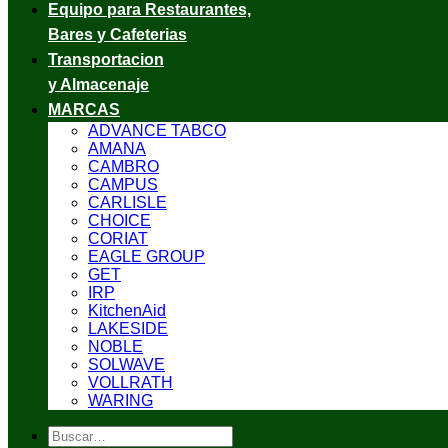
Equipo para Restaurantes,
Bares y Cafeterias
Transportacion
y Almacenaje
MARCAS
ADVANCE TABCO
AMANA
CAMBRO
CAMPUS
CARLISLE
CHOICE
CORIAT
EAGLE GROUP
GET
IRP
KitchenAid
LAKESIDE
NOBLE
SOLWAVE
VOLLRATH
WARING
Buscar