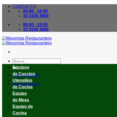
Skip
CONTACTO
to
09:00 - 19:00
content
33 3338 3660
09:00 - 19:00
33 3338 3660
Buscar
por:
Equipos
de Coccion
Ver Cotizacion
Utensilios
Ver Cotizacion
de Cocina
Equipo
de Mesa
Equipo de
Cocina