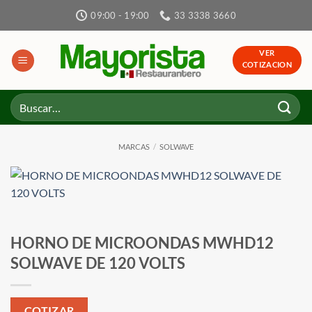
Skip
09:00 - 19:00
33 3338 3660
to
content
VER
COTIZACION
Buscar
por:
MARCAS
/
SOLWAVE
HORNO DE MICROONDAS MWHD12
SOLWAVE DE 120 VOLTS
COTIZAR