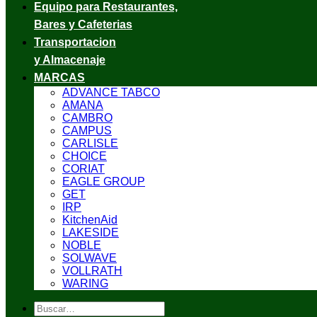
Equipo para Restaurantes,
Bares y Cafeterias
Transportacion
y Almacenaje
MARCAS
ADVANCE TABCO
AMANA
CAMBRO
CAMPUS
CARLISLE
CHOICE
CORIAT
EAGLE GROUP
GET
IRP
KitchenAid
LAKESIDE
NOBLE
SOLWAVE
VOLLRATH
WARING
Buscar