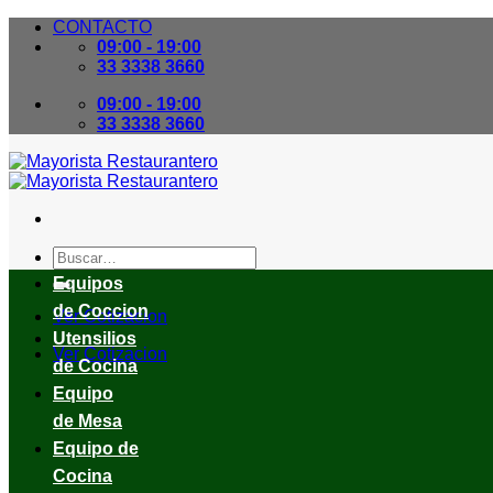
Skip
CONTACTO
to
09:00 - 19:00
content
33 3338 3660
09:00 - 19:00
33 3338 3660
Buscar
por:
Equipos
de Coccion
Ver Cotizacion
Utensilios
Ver Cotizacion
de Cocina
Equipo
de Mesa
Equipo de
Cocina