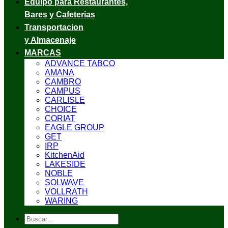
Equipo para Restaurantes,
Bares y Cafeterias
Transportacion
y Almacenaje
MARCAS
ADVANCE TABCO
AMANA
CAMBRO
CAMPUS
CARLISLE
CHOICE
CORIAT
EAGLE GROUP
GET
IRP
KitchenAid
LAKESIDE
NOBLE
SOLWAVE
VOLLRATH
WARING
Buscar
por: