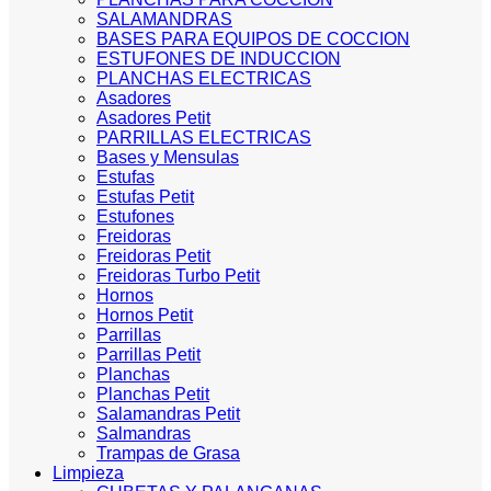
SALAMANDRAS
BASES PARA EQUIPOS DE COCCION
ESTUFONES DE INDUCCION
PLANCHAS ELECTRICAS
Asadores
Asadores Petit
PARRILLAS ELECTRICAS
Bases y Mensulas
Estufas
Estufas Petit
Estufones
Freidoras
Freidoras Petit
Freidoras Turbo Petit
Hornos
Hornos Petit
Parrillas
Parrillas Petit
Planchas
Planchas Petit
Salamandras Petit
Salmandras
Trampas de Grasa
Limpieza