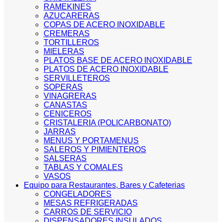
RAMEKINES
AZUCARERAS
COPAS DE ACERO INOXIDABLE
CREMERAS
TORTILLEROS
MIELERAS
PLATOS BASE DE ACERO INOXIDABLE
PLATOS DE ACERO INOXIDABLE
SERVILLETEROS
SOPERAS
VINAGRERAS
CANASTAS
CENICEROS
CRISTALERIA (POLICARBONATO)
JARRAS
MENUS Y PORTAMENUS
SALEROS Y PIMIENTEROS
SALSERAS
TABLAS Y COMALES
VASOS
Equipo para Restaurantes, Bares y Cafeterias
CONGELADORES
MESAS REFRIGERADAS
CARROS DE SERVICIO
DISPENSADORES INSULADOS