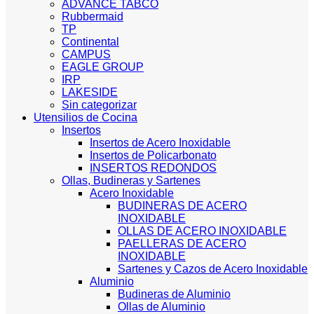
ADVANCE TABCO
Rubbermaid
TP
Continental
CAMPUS
EAGLE GROUP
IRP
LAKESIDE
Sin categorizar
Utensilios de Cocina
Insertos
Insertos de Acero Inoxidable
Insertos de Policarbonato
INSERTOS REDONDOS
Ollas, Budineras y Sartenes
Acero Inoxidable
BUDINERAS DE ACERO
INOXIDABLE
OLLAS DE ACERO INOXIDABLE
PAELLERAS DE ACERO
INOXIDABLE
Sartenes y Cazos de Acero Inoxidable
Aluminio
Budineras de Aluminio
Ollas de Aluminio