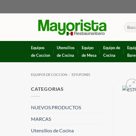
Skip
to
content
Buscar
por:
Equipos
Utensilios
Equipo
Equipo de
Equi
de Coccion
de Cocina
de Mesa
Cocina
Bare
EQUIPOS DE COCCION
/
ESTUFONES
CATEGORIAS
NUEVOS PRODUCTOS
MARCAS
Utensilios de Cocina