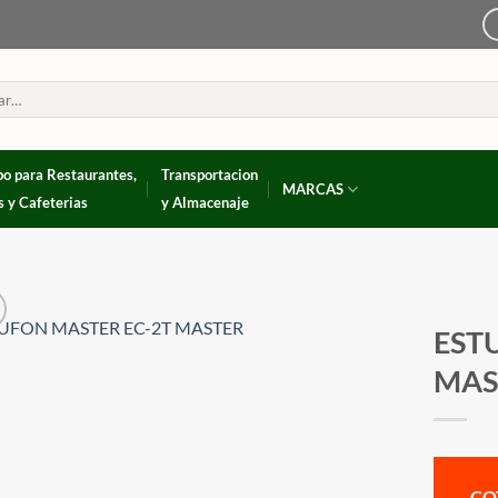
po para Restaurantes,
Transportacion
MARCAS
s y Cafeterias
y Almacenaje
EST
MAS
CO