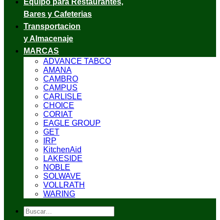
Equipo para Restaurantes,
Bares y Cafeterias
Transportacion
y Almacenaje
MARCAS
ADVANCE TABCO
AMANA
CAMBRO
CAMPUS
CARLISLE
CHOICE
CORIAT
EAGLE GROUP
GET
IRP
KitchenAid
LAKESIDE
NOBLE
SOLWAVE
VOLLRATH
WARING
Buscar
por: