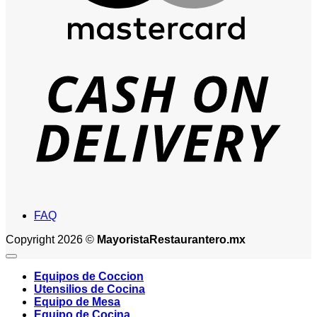
D
FAQ
Copyright 2026 ©
MayoristaRestaurantero.mx
Equipos de Coccion
Utensilios de Cocina
Equipo de Mesa
Equipo de Cocina