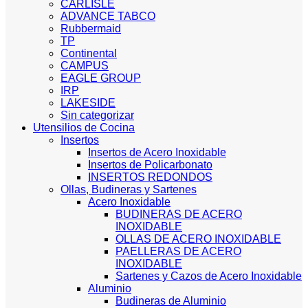
CARLISLE
ADVANCE TABCO
Rubbermaid
TP
Continental
CAMPUS
EAGLE GROUP
IRP
LAKESIDE
Sin categorizar
Utensilios de Cocina
Insertos
Insertos de Acero Inoxidable
Insertos de Policarbonato
INSERTOS REDONDOS
Ollas, Budineras y Sartenes
Acero Inoxidable
BUDINERAS DE ACERO
INOXIDABLE
OLLAS DE ACERO INOXIDABLE
PAELLERAS DE ACERO
INOXIDABLE
Sartenes y Cazos de Acero Inoxidable
Aluminio
Budineras de Aluminio