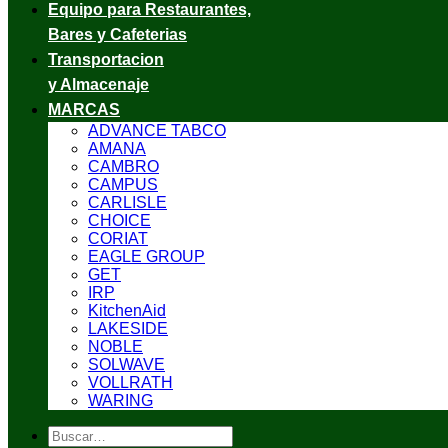
Equipo para Restaurantes,
Bares y Cafeterias
Transportacion
y Almacenaje
MARCAS
ADVANCE TABCO
AMANA
CAMBRO
CAMPUS
CARLISLE
CHOICE
CORIAT
EAGLE GROUP
GET
IRP
KitchenAid
LAKESIDE
NOBLE
SOLWAVE
VOLLRATH
WARING
Buscar