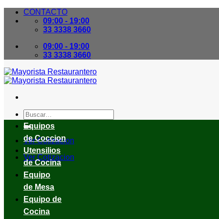
Skip
CONTACTO
to
09:00 - 19:00
content
33 3338 3660
09:00 - 19:00
33 3338 3660
Buscar
por:
Equipos
de Coccion
Ver Cotizacion
Utensilios
Ver Cotizacion
de Cocina
Equipo
de Mesa
Equipo de
Cocina