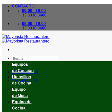
Skip
CONTACTO
to
09:00 - 19:00
content
33 3338 3660
09:00 - 19:00
33 3338 3660
Buscar
por:
Equipos
de Coccion
Ver Cotizacion
Utensilios
Ver Cotizacion
de Cocina
Equipo
de Mesa
Equipo de
Cocina