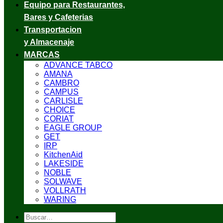
Equipo para Restaurantes,
Bares y Cafeterias
Transportacion
y Almacenaje
MARCAS
ADVANCE TABCO
AMANA
CAMBRO
CAMPUS
CARLISLE
CHOICE
CORIAT
EAGLE GROUP
GET
IRP
KitchenAid
LAKESIDE
NOBLE
SOLWAVE
VOLLRATH
WARING
Buscar