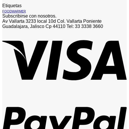
Etiquetas
FOODWARMER
Subscribirse con nosotros.
Av Vallarta 3233 local 10d Col. Vallarta Poniente
Guadalajara, Jalisco Cp 44110 Tel: 33 3338 3660
V
P