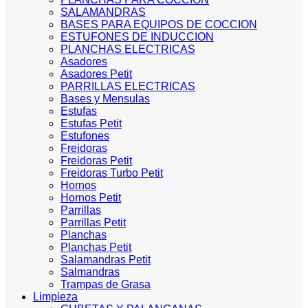
SALAMANDRAS
BASES PARA EQUIPOS DE COCCION
ESTUFONES DE INDUCCION
PLANCHAS ELECTRICAS
Asadores
Asadores Petit
PARRILLAS ELECTRICAS
Bases y Mensulas
Estufas
Estufas Petit
Estufones
Freidoras
Freidoras Petit
Freidoras Turbo Petit
Hornos
Hornos Petit
Parrillas
Parrillas Petit
Planchas
Planchas Petit
Salamandras Petit
Salmandras
Trampas de Grasa
Limpieza