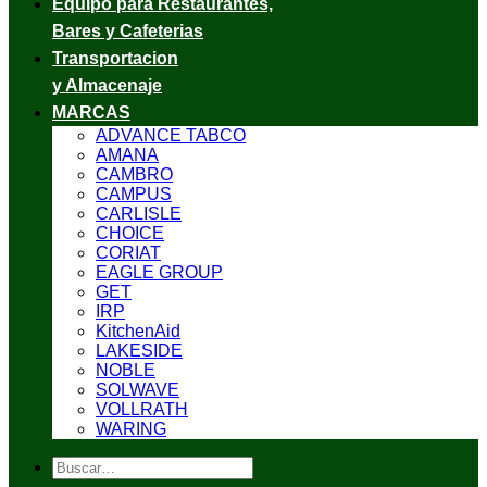
Equipo para Restaurantes,
Bares y Cafeterias
Transportacion
y Almacenaje
MARCAS
ADVANCE TABCO
AMANA
CAMBRO
CAMPUS
CARLISLE
CHOICE
CORIAT
EAGLE GROUP
GET
IRP
KitchenAid
LAKESIDE
NOBLE
SOLWAVE
VOLLRATH
WARING
Buscar
por: