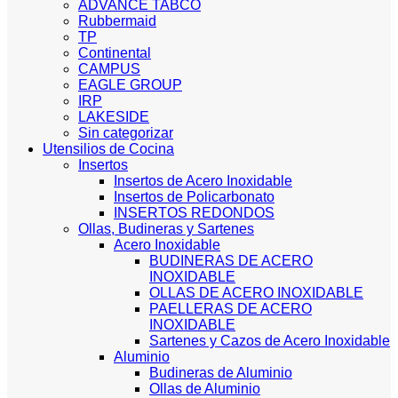
ADVANCE TABCO
Rubbermaid
TP
Continental
CAMPUS
EAGLE GROUP
IRP
LAKESIDE
Sin categorizar
Utensilios de Cocina
Insertos
Insertos de Acero Inoxidable
Insertos de Policarbonato
INSERTOS REDONDOS
Ollas, Budineras y Sartenes
Acero Inoxidable
BUDINERAS DE ACERO
INOXIDABLE
OLLAS DE ACERO INOXIDABLE
PAELLERAS DE ACERO
INOXIDABLE
Sartenes y Cazos de Acero Inoxidable
Aluminio
Budineras de Aluminio
Ollas de Aluminio