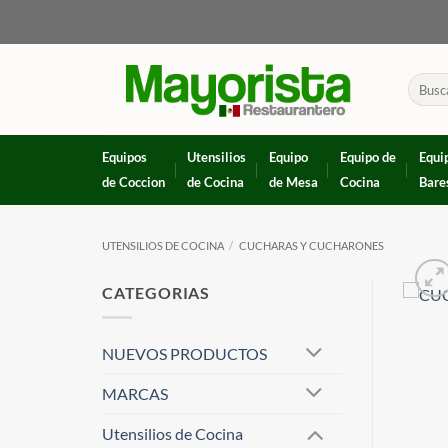
Skip
to
content
Buscar
por:
Equipos
Utensilios
Equipo
Equipo de
Equi
de Coccion
de Cocina
de Mesa
Cocina
Bare
UTENSILIOS DE COCINA
/
CUCHARAS Y CUCHARONES
CATEGORIAS
NUEVOS PRODUCTOS
MARCAS
Utensilios de Cocina