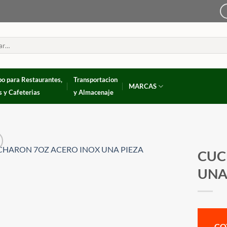
po para Restaurantes,
Transportacion
MARCAS
s y Cafeterias
y Almacenaje
CUC
UNA
CO