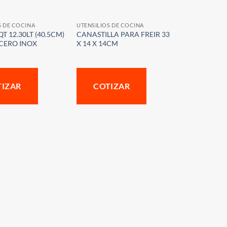
S DE COCINA
UTENSILIOS DE COCINA
T 12.30LT (40.5CM)
CANASTILLA PARA FREIR 33
CERO INOX
X 14 X 14CM
TIZAR
COTIZAR