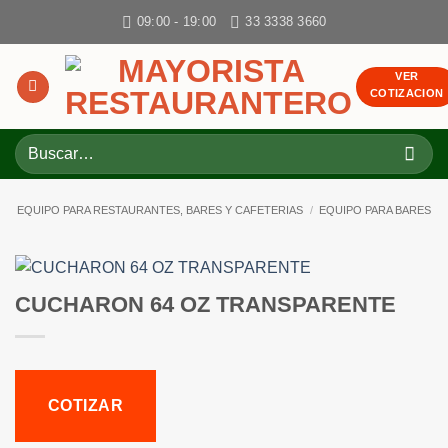
Skip
09:00 - 19:00
33 3338 3660
to
content
VER
COTIZACION
Buscar
por:
EQUIPO PARA RESTAURANTES, BARES Y CAFETERIAS
/
EQUIPO PARA BARES
CUCHARON 64 OZ TRANSPARENTE
COTIZAR