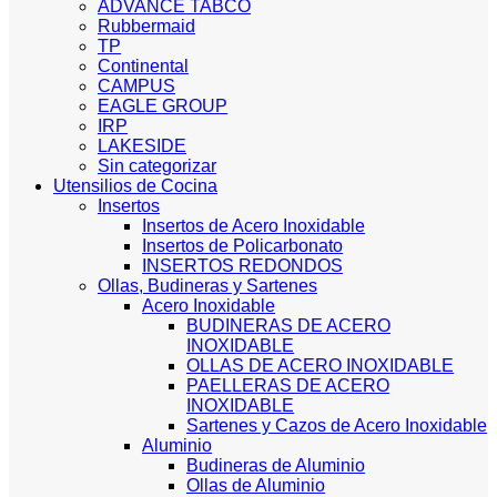
ADVANCE TABCO
Rubbermaid
TP
Continental
CAMPUS
EAGLE GROUP
IRP
LAKESIDE
Sin categorizar
Utensilios de Cocina
Insertos
Insertos de Acero Inoxidable
Insertos de Policarbonato
INSERTOS REDONDOS
Ollas, Budineras y Sartenes
Acero Inoxidable
BUDINERAS DE ACERO
INOXIDABLE
OLLAS DE ACERO INOXIDABLE
PAELLERAS DE ACERO
INOXIDABLE
Sartenes y Cazos de Acero Inoxidable
Aluminio
Budineras de Aluminio
Ollas de Aluminio