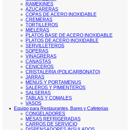
RAMEKINES
AZUCARERAS
COPAS DE ACERO INOXIDABLE
CREMERAS
TORTILLEROS
MIELERAS
PLATOS BASE DE ACERO INOXIDABLE
PLATOS DE ACERO INOXIDABLE
SERVILLETEROS
SOPERAS
VINAGRERAS
CANASTAS
CENICEROS
CRISTALERIA (POLICARBONATO)
JARRAS
MENUS Y PORTAMENUS
SALEROS Y PIMIENTEROS
SALSERAS
TABLAS Y COMALES
VASOS
Equipo para Restaurantes, Bares y Cafeterias
CONGELADORES
MESAS REFRIGERADAS
CARROS DE SERVICIO
DISPENSADORES INSULADOS