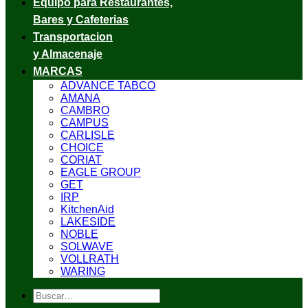
Equipo para Restaurantes,
Bares y Cafeterias
Transportacion
y Almacenaje
MARCAS
ADVANCE TABCO
AMANA
CAMBRO
CAMPUS
CARLISLE
CHOICE
CORIAT
EAGLE GROUP
GET
IRP
KitchenAid
LAKESIDE
NOBLE
SOLWAVE
VOLLRATH
WARING
Buscar
por: