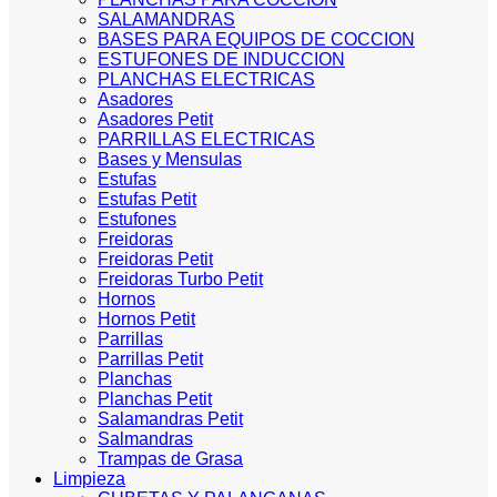
SALAMANDRAS
BASES PARA EQUIPOS DE COCCION
ESTUFONES DE INDUCCION
PLANCHAS ELECTRICAS
Asadores
Asadores Petit
PARRILLAS ELECTRICAS
Bases y Mensulas
Estufas
Estufas Petit
Estufones
Freidoras
Freidoras Petit
Freidoras Turbo Petit
Hornos
Hornos Petit
Parrillas
Parrillas Petit
Planchas
Planchas Petit
Salamandras Petit
Salmandras
Trampas de Grasa
Limpieza