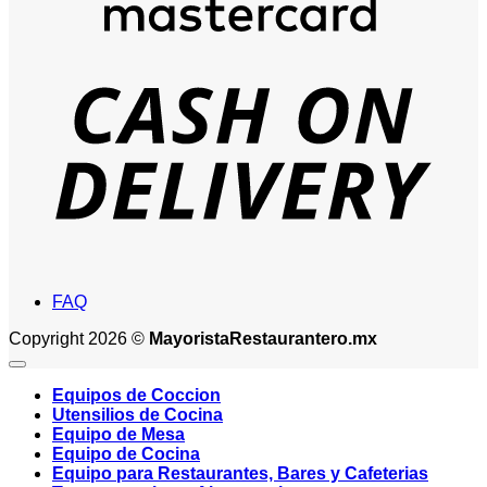
D
FAQ
Copyright 2026 ©
MayoristaRestaurantero.mx
Equipos de Coccion
Utensilios de Cocina
Equipo de Mesa
Equipo de Cocina
Equipo para Restaurantes, Bares y Cafeterias