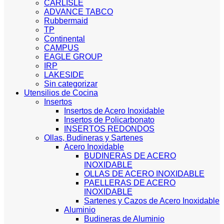
CARLISLE
ADVANCE TABCO
Rubbermaid
TP
Continental
CAMPUS
EAGLE GROUP
IRP
LAKESIDE
Sin categorizar
Utensilios de Cocina
Insertos
Insertos de Acero Inoxidable
Insertos de Policarbonato
INSERTOS REDONDOS
Ollas, Budineras y Sartenes
Acero Inoxidable
BUDINERAS DE ACERO
INOXIDABLE
OLLAS DE ACERO INOXIDABLE
PAELLERAS DE ACERO
INOXIDABLE
Sartenes y Cazos de Acero Inoxidable
Aluminio
Budineras de Aluminio