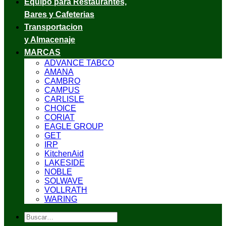
Equipo para Restaurantes,
Bares y Cafeterias
Transportacion
y Almacenaje
MARCAS
ADVANCE TABCO
AMANA
CAMBRO
CAMPUS
CARLISLE
CHOICE
CORIAT
EAGLE GROUP
GET
IRP
KitchenAid
LAKESIDE
NOBLE
SOLWAVE
VOLLRATH
WARING
Buscar
por: