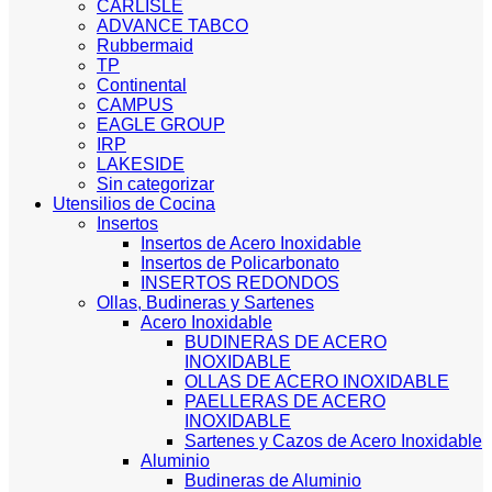
CARLISLE
ADVANCE TABCO
Rubbermaid
TP
Continental
CAMPUS
EAGLE GROUP
IRP
LAKESIDE
Sin categorizar
Utensilios de Cocina
Insertos
Insertos de Acero Inoxidable
Insertos de Policarbonato
INSERTOS REDONDOS
Ollas, Budineras y Sartenes
Acero Inoxidable
BUDINERAS DE ACERO
INOXIDABLE
OLLAS DE ACERO INOXIDABLE
PAELLERAS DE ACERO
INOXIDABLE
Sartenes y Cazos de Acero Inoxidable
Aluminio
Budineras de Aluminio