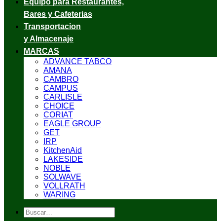
Equipo para Restaurantes,
Bares y Cafeterias
Transportacion
y Almacenaje
MARCAS
ADVANCE TABCO
AMANA
CAMBRO
CAMPUS
CARLISLE
CHOICE
CORIAT
EAGLE GROUP
GET
IRP
KitchenAid
LAKESIDE
NOBLE
SOLWAVE
VOLLRATH
WARING
Buscar
por: