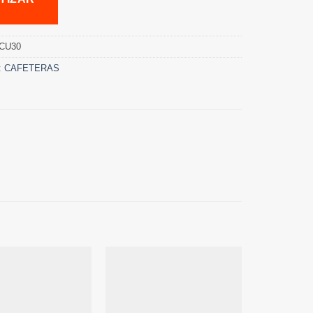
CU30
:
CAFETERAS