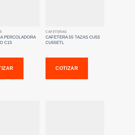
S
CAFETERAS
A PERCOLADORA
CAFETERA 55 TAZAS CU55
O C15
CU55ETL
TIZAR
COTIZAR