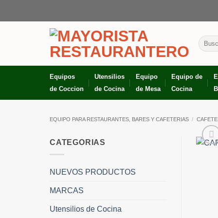
Skip
to
content
Busca
por:
Equipos
Utensilios
Equipo
Equipo de
E
de Coccion
de Cocina
de Mesa
Cocina
B
EQUIPO PARA RESTAURANTES, BARES Y CAFETERIAS
/
CAFETE
CATEGORIAS
NUEVOS PRODUCTOS
MARCAS
Utensilios de Cocina