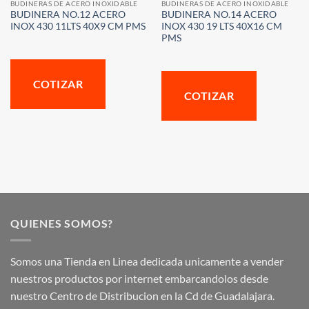
BUDINERAS DE ACERO INOXIDABLE
BUDINERAS DE ACERO INOXIDABLE
BUDINERA NO.12 ACERO
BUDINERA NO.14 ACERO
INOX 430 11LTS 40X9 CM PMS
INOX 430 19 LTS 40X16 CM
PMS
COTIZAR
COTIZAR
QUIENES SOMOS?
Somos una Tienda en Linea dedicada unicamente a vender
nuestros productos por internet embarcandolos desde
nuestro Centro de Distribucion en la Cd de Guadalajara.