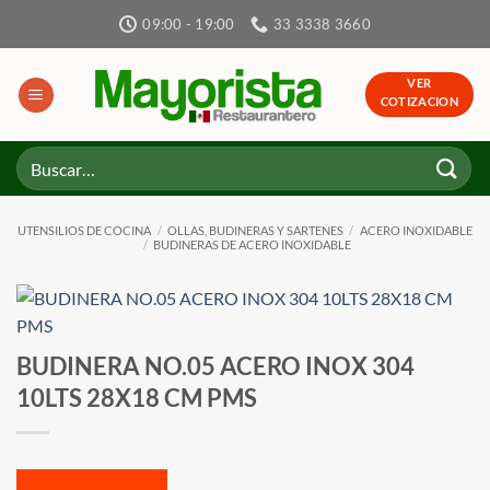
Skip
09:00 - 19:00
33 3338 3660
to
content
VER
COTIZACION
Buscar
por:
UTENSILIOS DE COCINA
/
OLLAS, BUDINERAS Y SARTENES
/
ACERO INOXIDABLE
/
BUDINERAS DE ACERO INOXIDABLE
BUDINERA NO.05 ACERO INOX 304
10LTS 28X18 CM PMS