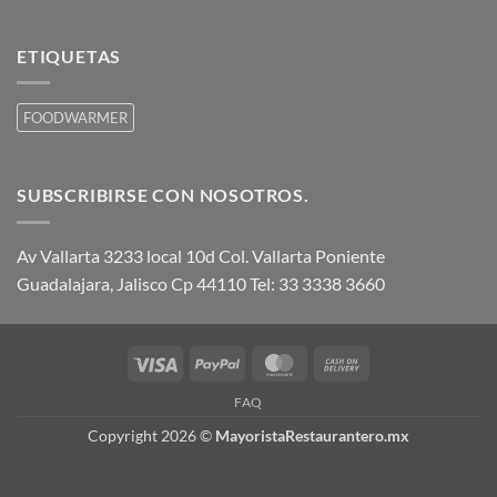
ETIQUETAS
FOODWARMER
SUBSCRIBIRSE CON NOSOTROS.
Av Vallarta 3233 local 10d Col. Vallarta Poniente
Guadalajara, Jalisco Cp 44110 Tel: 33 3338 3660
Visa
PayPal
MasterCard
Cash
On
FAQ
Delivery
Copyright 2026 ©
MayoristaRestaurantero.mx