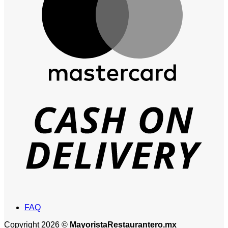
D
FAQ
Copyright 2026 ©
MayoristaRestaurantero.mx