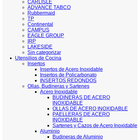
CARLISLE
ADVANCE TABCO
Rubbermaid
TP
Continental
CAMPUS
EAGLE GROUP
IRP
LAKESIDE
Sin categorizar
Utensilios de Cocina
Insertos
Insertos de Acero Inoxidable
Insertos de Policarbonato
INSERTOS REDONDOS
Ollas, Budineras y Sartenes
Acero Inoxidable
BUDINERAS DE ACERO
INOXIDABLE
OLLAS DE ACERO INOXIDABLE
PAELLERAS DE ACERO
INOXIDABLE
Sartenes y Cazos de Acero Inoxidable
Aluminio
Budineras de Aluminio