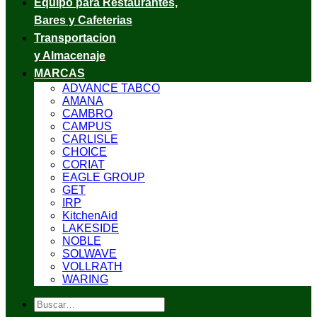
Equipo para Restaurantes,
Bares y Cafeterias
Transportacion
y Almacenaje
MARCAS
ADVANCE TABCO
AMANA
CAMBRO
CAMPUS
CARLISLE
CHOICE
CORIAT
EAGLE GROUP
GET
IRP
KitchenAid
LAKESIDE
NOBLE
SOLWAVE
VOLLRATH
WARING
Buscar
por: