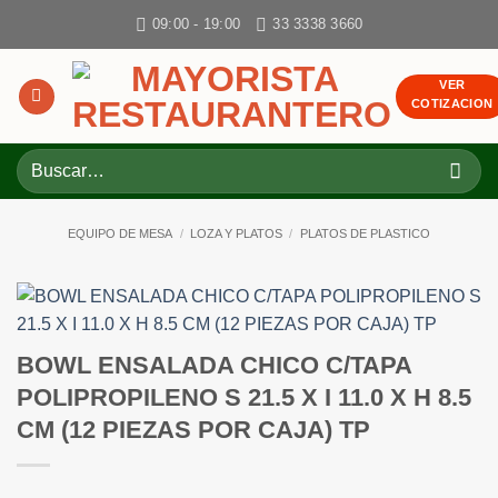
Skip
09:00 - 19:00
33 3338 3660
to
content
VER
COTIZACION
Buscar
por:
EQUIPO DE MESA
/
LOZA Y PLATOS
/
PLATOS DE PLASTICO
BOWL ENSALADA CHICO C/TAPA
POLIPROPILENO S 21.5 X I 11.0 X H 8.5
CM (12 PIEZAS POR CAJA) TP