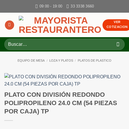
Skip
09:00 - 19:00
33 3338 3660
to
content
VER
COTIZACION
Buscar
por:
EQUIPO DE MESA
/
LOZA Y PLATOS
/
PLATOS DE PLASTICO
PLATO CON DIVISIÓN REDONDO
POLIPROPILENO 24.0 CM (54 PIEZAS
POR CAJA) TP